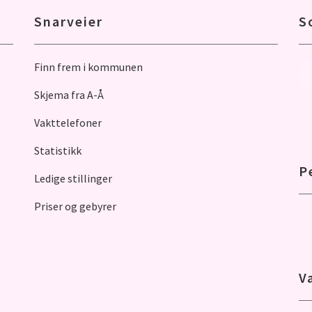
Snarveier
S
Finn frem i kommunen
Skjema fra A-Å
Vakttelefoner
Statistikk
P
Ledige stillinger
Priser og gebyrer
V