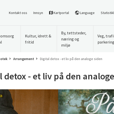
Kontakt oss
Innsyn
Kartportal
Language
Statistik
By, tettsteder,
, omsorg
Kultur, idrett &
Veg, traf
næring og
al
fritid
parkerin
miljø
iotek
Arrangement
Digital detox - et liv på den analoge siden
l detox - et liv på den analog