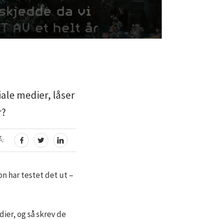
ale medier, låser
r?
Å:
DEL PÅ FACEBOOK
DEL PÅ TWITTER
DEL PÅ LINKEDIN
n har testet det ut –
ier, og så skrev de