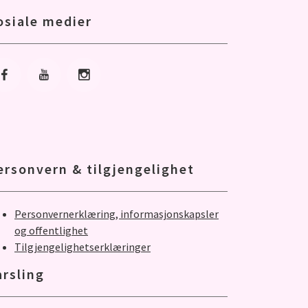
osiale medier
Gå til Facebook
Gå til Youtube
Gå til Instagram
ersonvern & tilgjengelighet
Personvernerklæring, informasjonskapsler
og offentlighet
Tilgjengelighetserklæringer
arsling