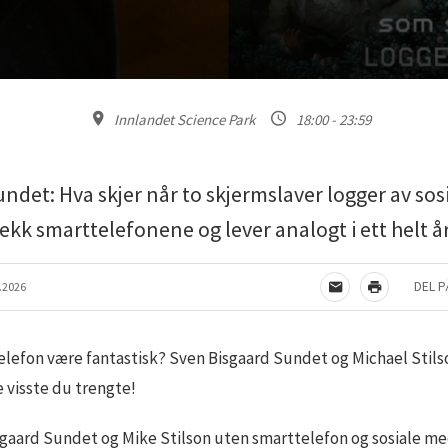
Innlandet Science Park
18:00 - 23:59
ndet: Hva skjer når to skjermslaver logger av sosi
ekk smarttelefonene og lever analogt i ett helt å
DEL P
.2026
TIPS EN VENN
SKRIV UT
elefon være fantastisk? Sven Bisgaard Sundet og Michael Stilso
e visste du trengte!
isgaard Sundet og Mike Stilson uten smarttelefon og sosiale med