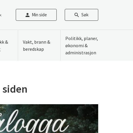
Min side
Søk
k
Politikk, planer,
ikk &
Vakt, brann &
økonomi &
g
beredskap
administrasjon
e siden