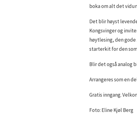
boka om alt det vidun
Det blir høyst levende
Kongsvinger og invite
høytlesing, den gode 
starterkit for den so
Blir det også analog b
Arrangeres som en del
Gratis inngang. Velk
Foto: Eline Kjøl Berg