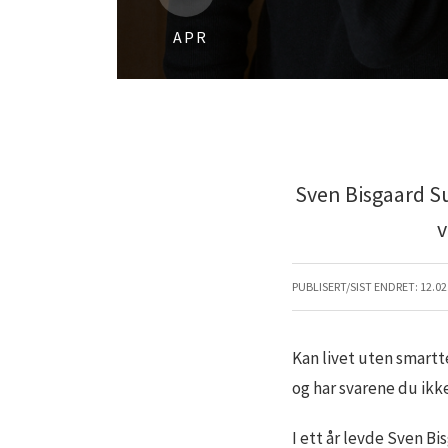
APR
Sven Bisgaard Su
v
PUBLISERT/SIST ENDRET:
12.02
Kan livet uten smartt
og har svarene du ikk
I ett år levde Sven B