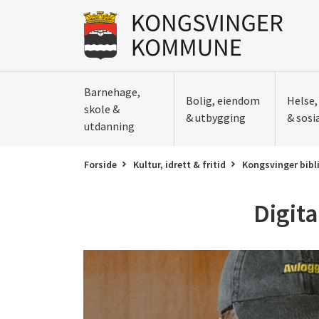
Til innhold
Gå til forsiden
Barnehage,
Bolig, eiendom
Helse
skole &
& utbygging
& sosi
utdanning
Forside
Kultur, idrett & fritid
Kongsvinger bibl
Digita