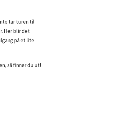
te tar turen til
. Her blir det
gang på et lite
n, så finner du ut!