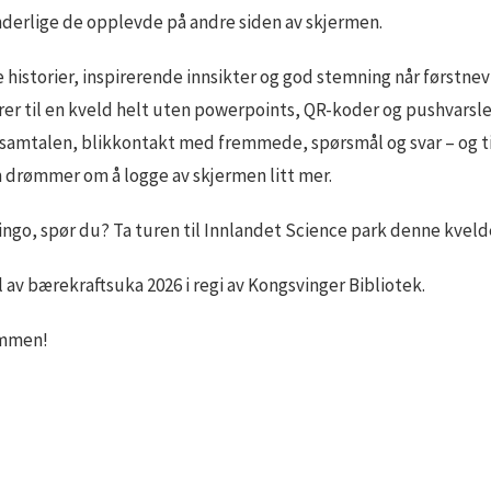
derlige de opplevde på andre siden av skjermen.
 historier, inspirerende innsikter og god stemning når førstnevn
rer til en kveld helt uten powerpoints, QR-koder og pushvarsler
samtalen, blikkontakt med fremmede, spørsmål og svar – og til
m drømmer om å logge av skjermen litt mer.
ingo, spør du? Ta turen til Innlandet Science park denne kvelde
 av bærekraftsuka 2026 i regi av Kongsvinger Bibliotek.
ommen!