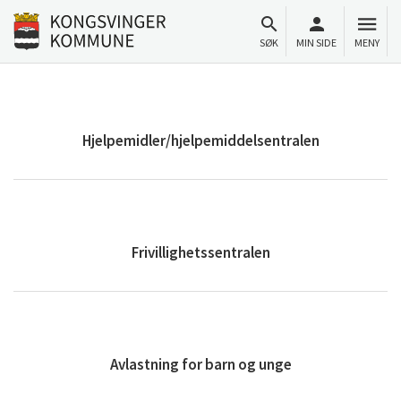
Til innhold
Gå til forsiden
SØK
MIN SIDE
MENY
Hjelpemidler/hjelpemiddelsentralen
Frivillighetssentralen
Avlastning for barn og unge