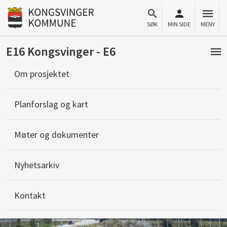
Til innhold
Gå til forsiden
SØK
MIN SIDE
MENY
E16 Kongsvinger - E6
Om prosjektet
Planforslag og kart
Møter og dokumenter
Nyhetsarkiv
Kontakt