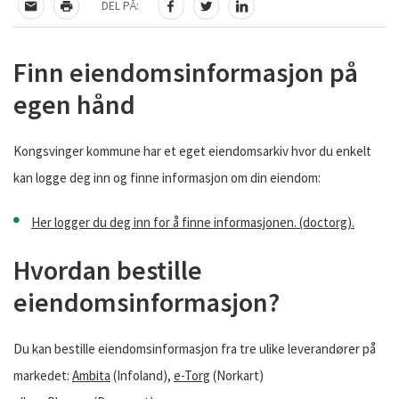
DEL PÅ:
TIPS EN VENN
SKRIV UT
DEL PÅ FACEBOOK
DEL PÅ TWITTER
DEL PÅ LINKEDIN
Finn eiendomsinformasjon på
egen hånd
Kongsvinger kommune har et eget eiendomsarkiv hvor du enkelt
kan logge deg inn og finne informasjon om din eiendom:
Her logger du deg inn for å finne informasjonen. (doctorg).
Hvordan bestille
eiendomsinformasjon?
Du kan bestille eiendomsinformasjon fra tre ulike leverandører på
markedet:
Ambita
(Infoland),
e-Torg
(Norkart)