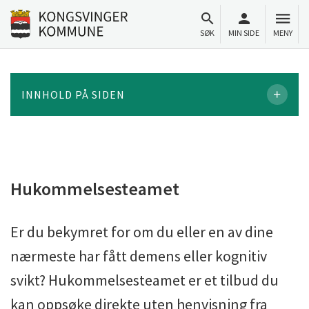
Til innhold
Gå til forsiden
SØK
MIN SIDE
MENY
INNHOLD PÅ SIDEN
Hukommelsesteamet
Er du bekymret for om du eller en av dine
nærmeste har fått demens eller kognitiv
svikt? Hukommelsesteamet er et tilbud du
kan oppsøke direkte uten henvisning fra