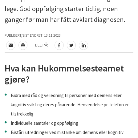
lege. God oppfølging starter tidlig, noen
ganger før man har fått avklart diagnosen.
PUBLISERT/SIST ENDRET:
13.11.2023
DEL PÅ:
TIPS EN VENN
SKRIV UT
DEL PÅ FACEBOOK
DEL PÅ TWITTER
DEL PÅ LINKEDIN
Hva kan Hukommelsesteamet
gjøre?
Bidra med råd og veiledning til personer med demens eller
kognitiv svikt og deres pårørende. Henvendelse pr. telefon er
tilstrekkelig
Individuelle samtaler og oppfølging
Bistår i utredninger ved mistanke om demens eller kognitiv