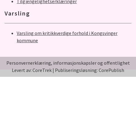
Tilgjengelighetserklæringer
Varsling
Varsling om kritikkverdige forhold i Kongsvinger
kommune
Personvernerklæring, informasjonskapsler og offentlighet
Levert av: CoreTrek
|
Publiseringsløsning: CorePublish