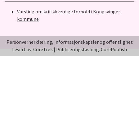
Varsling om kritikkverdige forhold i Kongsvinger
kommune
Personvernerklæring, informasjonskapsler og offentlighet
Levert av: CoreTrek
|
Publiseringsløsning: CorePublish