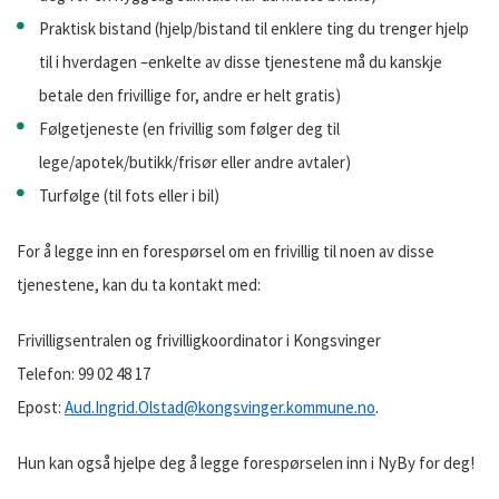
Praktisk bistand (hjelp/bistand til enklere ting du trenger hjelp
til i hverdagen –enkelte av disse tjenestene må du kanskje
betale den frivillige for, andre er helt gratis)
Følgetjeneste (en frivillig som følger deg til
lege/apotek/butikk/frisør eller andre avtaler)
Turfølge (til fots eller i bil)
For å legge inn en forespørsel om en frivillig til noen av disse
tjenestene, kan du ta kontakt med:
Frivilligsentralen og frivilligkoordinator i Kongsvinger
Telefon: 99 02 48 17
Epost:
Aud.Ingrid.Olstad@kongsvinger.kommune.no
.
Hun kan også hjelpe deg å legge forespørselen inn i NyBy for deg!