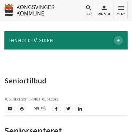
Til innhold
Gå til forsiden
SØK
MIN SIDE
MENY
INNHOLD PÅ SIDEN
Seniortilbud
PUBLISERT/SIST ENDRET:
01.04.2025
DEL PÅ:
TIPS EN VENN
SKRIV UT
DEL PÅ FACEBOOK
DEL PÅ TWITTER
DEL PÅ LINKEDIN
Seniorsenteret