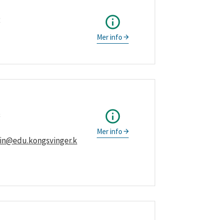
9
Mer info
8
Mer info
din@edu.kongsvinger.k