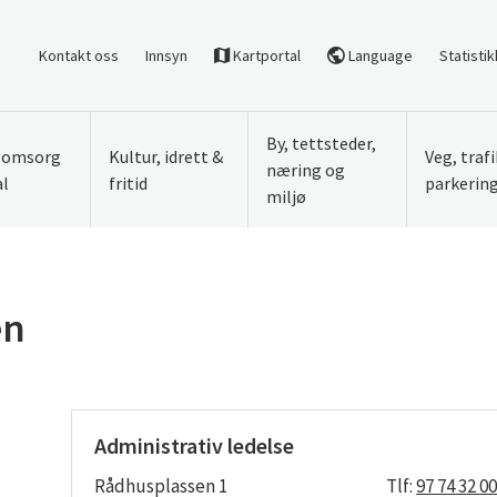
Kontakt oss
Innsyn
Kartportal
Language
Statistik
By, tettsteder,
, omsorg
Kultur, idrett &
Veg, traf
næring og
al
fritid
parkerin
miljø
en
Administrativ ledelse
Rådhusplassen 1
Tlf:
97 74 32 0