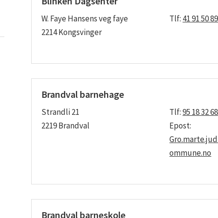
Blinken Dagsenter
W. Faye Hansens veg faye
Tlf:
41 91 50 8
2214 Kongsvinger
Brandval barnehage
Strandli 21
Tlf:
95 18 32 6
2219 Brandval
Epost:
Gro.marte.ju
ommune.no
Brandval barneskole