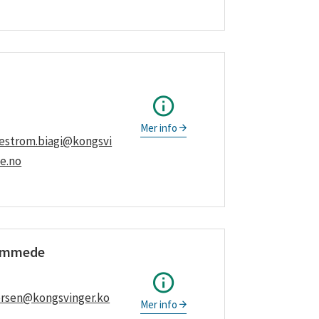
Mer info
vestrom.biagi@kongsvi
e.no
hemmede
ersen@kongsvinger.ko
Mer info