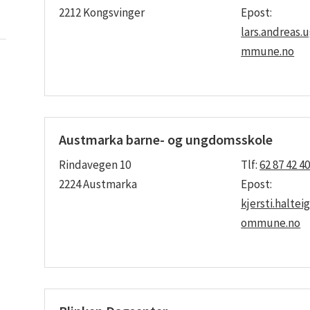
2212 Kongsvinger
Epost:
lars.andreas
mmune.no
Austmarka barne- og ungdomsskole
Rindavegen 10
Tlf:
62 87 42 4
2224 Austmarka
Epost:
kjersti.halte
ommune.no