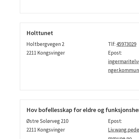
Holttunet
Holtbergvegen 2
Tlf:
45973029
2211 Kongsvinger
Epost:
ingermaritel
nger.kommun
Hov bofellesskap for eldre og funksjons
Østre Solørveg 210
Epost:
2211 Kongsvinger
Liv.wang.ped
mmune.no