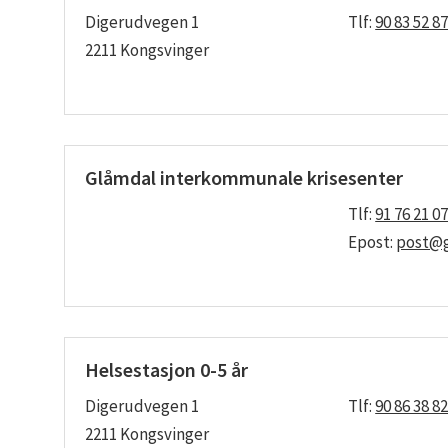
Digerudvegen 1
Tlf:
90 83 52 87
2211 Kongsvinger
Glåmdal interkommunale krisesenter
Tlf:
91 76 21 0
Epost:
post@g
Helsestasjon 0-5 år
Digerudvegen 1
Tlf:
90 86 38 8
2211 Kongsvinger