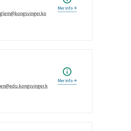
Mer info
.uglem@kongsvinger.ko
0
Mer info
igen@edu.kongsvinger.k