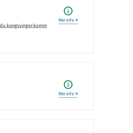
1
Mer info
edu.kongsvinger.komm
0
Mer info