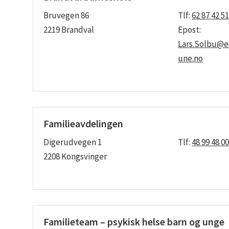
Bruvegen 86
Tlf:
62 87 42 5
2219 Brandval
Epost:
Lars.Solbu@
une.no
Familieavdelingen
Digerudvegen 1
Tlf:
48 99 48 0
2208 Kongsvinger
Familieteam – psykisk helse barn og unge