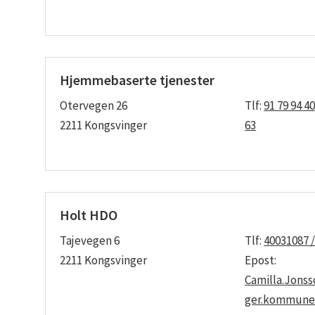
Hjemmebaserte tjenester
Otervegen 26
Tlf:
91 79 94 40
2211 Kongsvinger
63
Holt HDO
Tajevegen 6
Tlf:
40031087 /
2211 Kongsvinger
Epost:
Camilla.Jons
ger.kommune