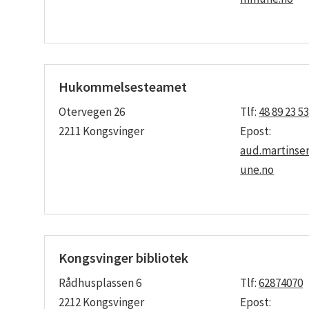
Hukommelsesteamet
Otervegen 26
Tlf:
48 89 23 5
2211 Kongsvinger
Epost:
aud.martins
une.no
Kongsvinger bibliotek
Rådhusplassen 6
Tlf:
62874070
2212 Kongsvinger
Epost: