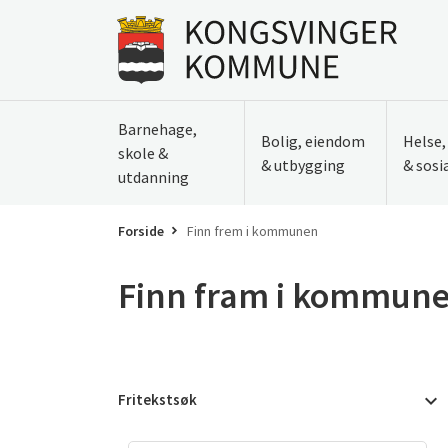
Til innhold
Gå til forsiden
Barnehage,
Bolig, eiendom
Helse
skole &
& utbygging
& sosi
utdanning
Forside
Finn frem i kommunen
Finn fram i kommun
Fritekstsøk