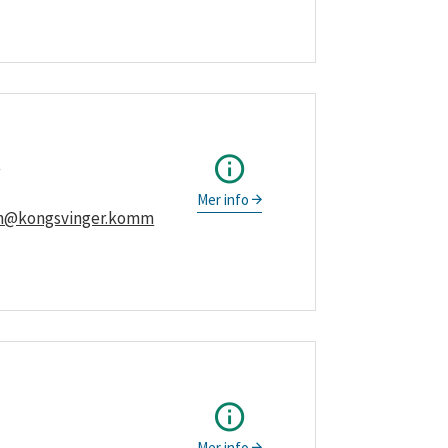
3
Mer info
en@kongsvinger.komm
Mer info