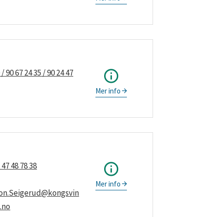
 / 90 67 24 35 / 90 24 47
Mer info
 47 48 78 38
Mer info
son.Seigerud@kongsvin
.no