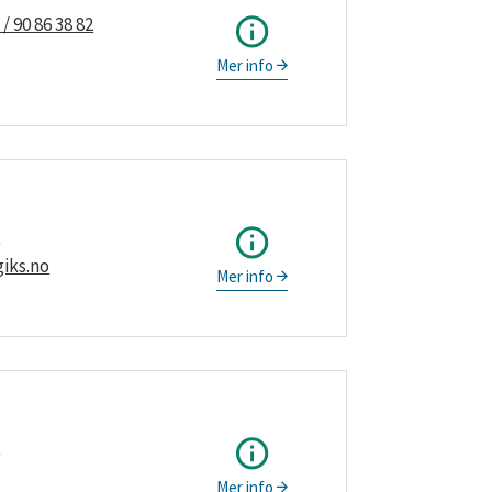
 / 90 86 38 82
Mer info
7
iks.no
Mer info
2
Mer info