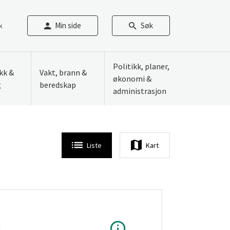
Min side
Søk
k
Politikk, planer,
ikk &
Vakt, brann &
økonomi &
g
beredskap
administrasjon
Liste
Kart
0