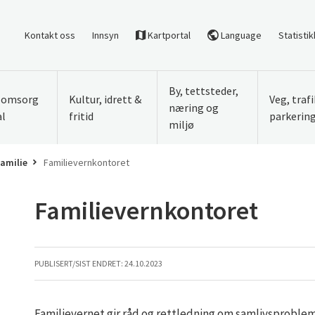
Kontakt oss
Innsyn
Kartportal
Language
Statistik
By, tettsteder,
, omsorg
Kultur, idrett &
Veg, traf
næring og
al
fritid
parkerin
miljø
familie
Familievernkontoret
Familievernkontoret
PUBLISERT/SIST ENDRET:
24.10.2023
Familievernet gir råd og rettledning om samlivsproblemer,