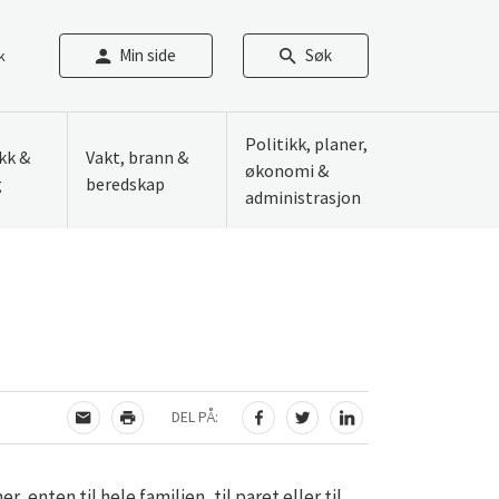
Min side
Søk
k
Politikk, planer,
ikk &
Vakt, brann &
økonomi &
g
beredskap
administrasjon
DEL PÅ:
TIPS EN VENN
SKRIV UT
DEL PÅ FACEBOOK
DEL PÅ TWITTER
DEL PÅ LINKEDIN
 enten til hele familien, til paret eller til