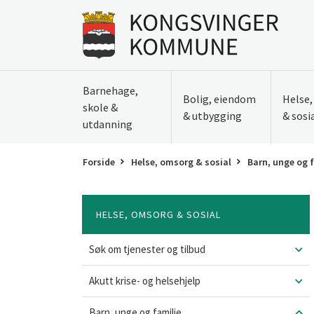
Til innhold
Gå til forsiden
Barnehage,
Bolig, eiendom
Helse
skole &
& utbygging
& sosi
utdanning
Forside
Helse, omsorg & sosial
Barn, unge og 
HELSE, OMSORG & SOSIAL
Søk om tjenester og tilbud
Akutt krise- og helsehjelp
Barn, unge og familie