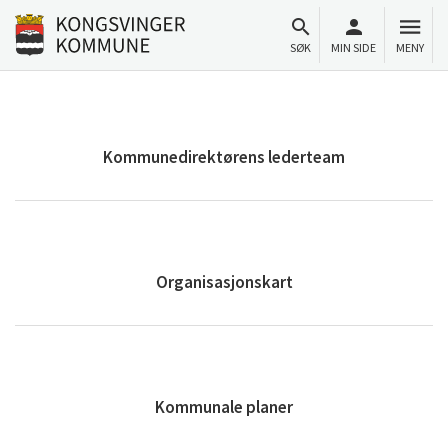
Til innhold
Gå til forsiden
SØK
MIN SIDE
MENY
Kommunedirektørens lederteam
Organisasjonskart
Kommunale planer