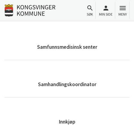
Til innhold
Gå til forsiden
SØK
MIN SIDE
MENY
Samfunnsmedisinsk senter
Samhandlingskoordinator
Innkjøp