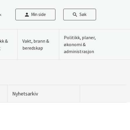
Min side
Søk
k
Politikk, planer,
ikk &
Vakt, brann &
økonomi &
g
beredskap
administrasjon
Nyhetsarkiv