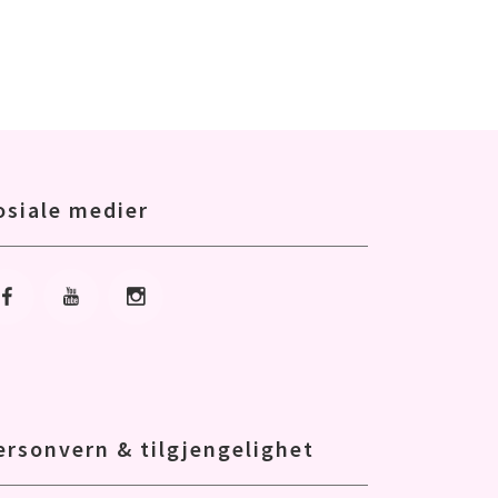
osiale medier
Gå til Facebook
Gå til Youtube
Gå til Instagram
ersonvern & tilgjengelighet