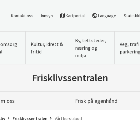
Kontakt oss
Innsyn
Kartportal
Language
Statistik
By, tettsteder,
, omsorg
Kultur, idrett &
Veg, traf
næring og
al
fritid
parkerin
miljø
Frisklivssentralen
m oss
Frisk på egenhånd
liv
Frisklivssentralen
Vårt kurstilbud