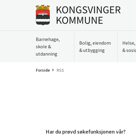
Til innhold
Gå til forsiden
Barnehage,
Bolig, eiendom
Helse
skole &
& utbygging
& sosi
utdanning
Forside
RSS
Har du prøvd søkefunksjonen vår?