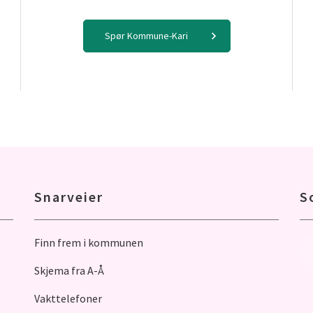
Spør Kommune-Kari
Snarveier
S
Finn frem i kommunen
Skjema fra A-Å
Vakttelefoner