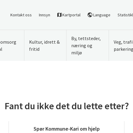
Kontakt oss
Innsyn
Kartportal
Language
Statistik
By, tettsteder,
, omsorg
Kultur, idrett &
Veg, traf
næring og
al
fritid
parkerin
miljø
Fant du ikke det du lette etter?
Spør Kommune-Kari om hjelp