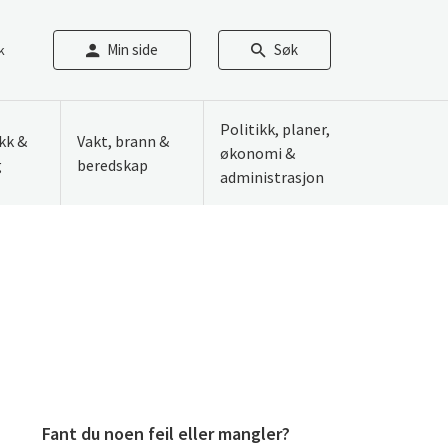
Min side
Søk
k
Politikk, planer,
ikk &
Vakt, brann &
økonomi &
g
beredskap
administrasjon
Fant du noen feil eller mangler?