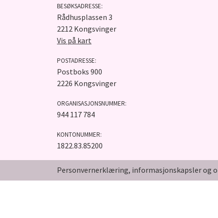
BESØKSADRESSE:
Rådhusplassen 3
2212 Kongsvinger
Vis på kart
POSTADRESSE:
Postboks 900
2226 Kongsvinger
ORGANISASJONSNUMMER:
944 117 784
KONTONUMMER:
1822.83.85200
Personvernerklæring, informasjonskapsler og o