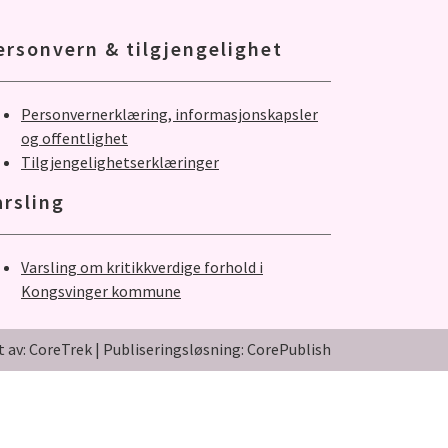
ersonvern & tilgjengelighet
Personvernerklæring, informasjonskapsler
og offentlighet
Tilgjengelighetserklæringer
arsling
Varsling om kritikkverdige forhold i
Kongsvinger kommune
t av: CoreTrek
|
Publiseringsløsning: CorePublish