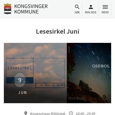
Til innhold
Gå til forsiden
SØK
MIN SIDE
MENY
Lesesirkel Juni
9
JUN
Kongsvinger Bibliotek
18:00 - 23:59