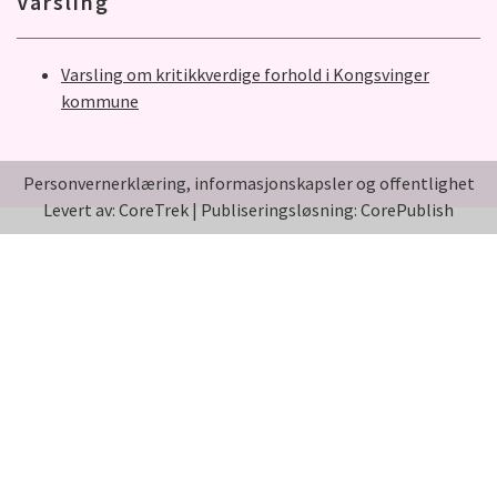
Varsling
Varsling om kritikkverdige forhold i Kongsvinger
kommune
Personvernerklæring, informasjonskapsler og offentlighet
Levert av: CoreTrek
|
Publiseringsløsning: CorePublish