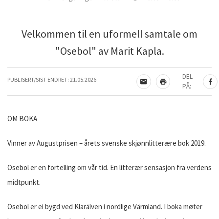
Velkommen til en uformell samtale om
"Osebol" av Marit Kapla.
DEL
PUBLISERT/SIST ENDRET:
21.05.2026
TIPS EN VENN
SKRIV UT
DE
PÅ:
OM BOKA
Vinner av Augustprisen – årets svenske skjønnlitterære bok 2019.
Osebol er en fortelling om vår tid. En litterær sensasjon fra verdens
midtpunkt.
Osebol er ei bygd ved Klarälven i nordlige Värmland. I boka møter