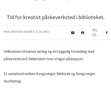
Tid for kreativt påskeverksted i biblioteket.
DEL
PUBLISERT/SIST ENDRET:
12.02.2025
TIPS EN VENN
SKRIV UT
DE
PÅ:
Velkommen til barnas lørdag og en hyggelig formiddag med
påskeverksted i biblioteket hvor vi lager påskepynt!
Et samarbeid mellom Kongsvinger Bibliotek og Kongsvinger
Husflidslag