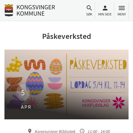
Til innhold
Gå til forsiden
SØK
MIN SIDE
MENY
Påskeverksted
5
APR
Kongsvinger Bibliotek
11:00 - 14:00