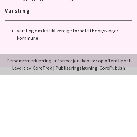
Varsling
Varsling om kritikkverdige forhold i Kongsvinger
kommune
Personvernerklæring, informasjonskapsler og offentlighet
Levert av: CoreTrek
|
Publiseringsløsning: CorePublish