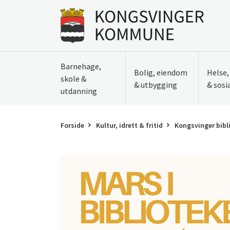
Til innhold
Gå til forsiden
Barnehage,
Bolig, eiendom
Helse
skole &
& utbygging
& sosi
utdanning
Forside
Kultur, idrett & fritid
Kongsvinger bibl