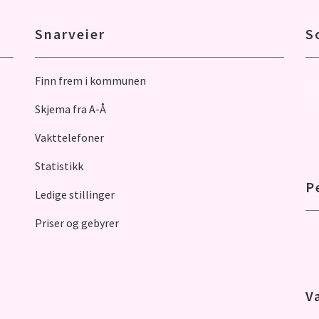
Snarveier
S
Finn frem i kommunen
Skjema fra A-Å
Vakttelefoner
Statistikk
P
Ledige stillinger
Priser og gebyrer
V