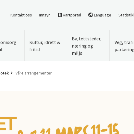
Kontakt oss
Innsyn
Kartportal
Language
Statistik
By, tettsteder,
, omsorg
Kultur, idrett &
Veg, traf
næring og
al
fritid
parkerin
miljø
iotek
Våre arrangementer