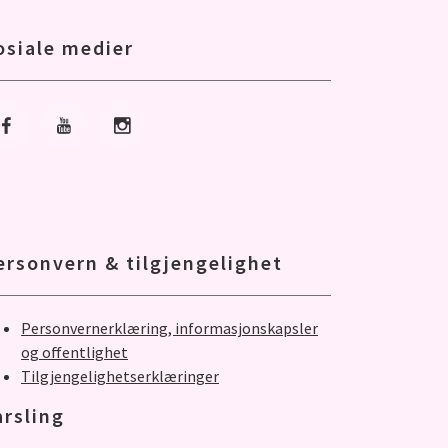
osiale medier
Gå til Facebook
Gå til Youtube
Gå til Instagram
ersonvern & tilgjengelighet
Personvernerklæring, informasjonskapsler
og offentlighet
Tilgjengelighetserklæringer
arsling