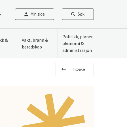
Min side
Søk
k
Politikk, planer,
ikk &
Vakt, brann &
økonomi &
g
beredskap
administrasjon
Tilbake