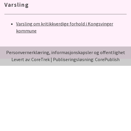
Varsling
Varsling om kritikkverdige forhold i Kongsvinger
kommune
Personvernerklæring, informasjonskapsler og offentlighet
Levert av: CoreTrek
|
Publiseringsløsning: CorePublish