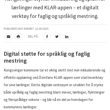
lærlinger med KLAR-appen – et digitalt
verktøy for faglig og språklig mestring.
PUBLISERT/SIST ENDRET:
12.09.2025
DEL PÅ:
TIPS EN VENN
SKRIV UT
DEL PÅ FACEBOOK
DEL PÅ TWITTER
DEL PÅ LINKEDIN
Digital støtte for språklig og faglig
mestring
Kongsvinger kommune tar et viktig skritt mot mer inkluderende og
effektiv opplæring ved å innføre KLAR-appen som støtteverktøy
for sine lærlinger. Dette digitale verktøyet er utviklet for å styrke
både språklig og faglig mestring blant elever, lærlinger, flyktninger
og flerspråklige voksne – og blir nå en del av hverdagen for
kommunens lærlinger.