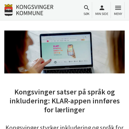
Til innhold
Gå til forsiden
SØK
MIN SIDE
MENY
Kongsvinger satser på språk og
inkludering: KLAR-appen innføres
for lærlinger
Kongsvinger styrker inkludering og språk for