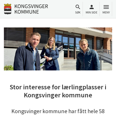
Til innhold
Gå til forsiden
SØK
MIN SIDE
MENY
Stor interesse for lærlingplasser i
Kongsvinger kommune
Kongsvinger kommune har fått hele 58