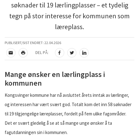
søknader til 19 lærlingplasser – et tydelig
tegn på stor interesse for kommunen som
læreplass.
PUBLISERT/SIST ENDRET:
22.04.2026
DEL PÅ:
TIPS EN VENN
SKRIV UT
DEL PÅ FACEBOOK
DEL PÅ TWITTER
DEL PÅ LINKEDIN
Mange ønsker en lærlingplass i
kommunen
Kongsvinger kommune har nå avsluttet årets inntak av lærlinger,
og interessen har vært svært god. Totalt kom det inn 58 søknader
til 19 tilgjengelige læreplasser, fordelt på fem ulike fagområder.
Det er svært gledelig å se at så mange unge ønsker å ta
fagutdanningen sin i kommunen.