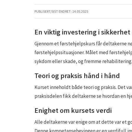
PUBLISERT/SIST ENDRET:
14.05.2025
En viktig investering i sikkerhet
Gjennom et førstehjelpskurs får deltakerne nø
førstehjelpssituasjoner. Målet med førstehjelp 
sykdom eller skade, og fremme rehabilitering
Teori og praksis hånd i hånd
Kurset inneholdt både teori og praksis. Det va
praksisdelen fikk deltakerne se hvordan en hje
Enighet om kursets verdi
Alle deltakerne var enige om at dette var et g
Denne kompetansehevingen er en verdifull inve