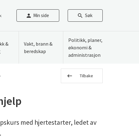
Min side
Søk
k
Politikk, planer,
ikk &
Vakt, brann &
økonomi &
g
beredskap
administrasjon
p
Tilbake
hjelp
pskurs med hjertestarter, ledet av
.