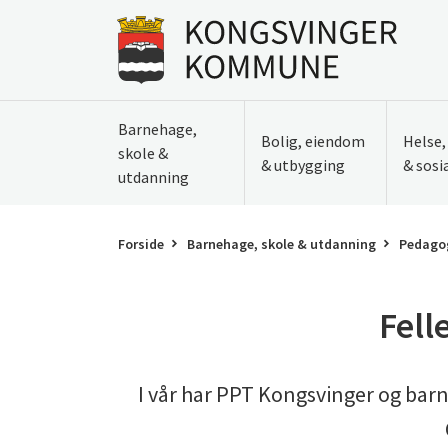
Til innhold
Gå til forsiden
Barnehage,
Bolig, eiendom
Helse
skole &
& utbygging
& sosi
utdanning
Forside
Barnehage, skole & utdanning
Pedagog
Fell
I vår har PPT Kongsvinger og barn