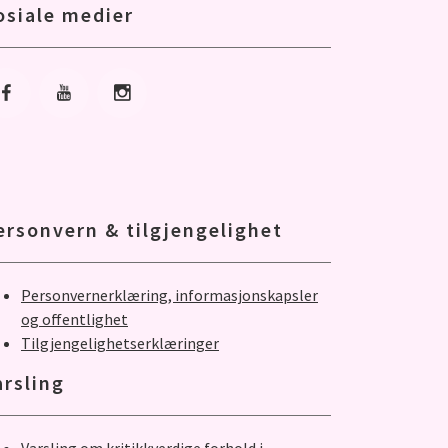
osiale medier
Gå til Facebook
Gå til Youtube
Gå til Instagram
ersonvern & tilgjengelighet
Personvernerklæring, informasjonskapsler
og offentlighet
Tilgjengelighetserklæringer
arsling
Varsling om kritikkverdige forhold i