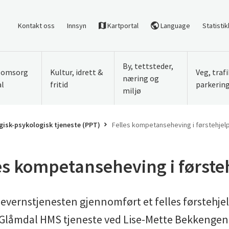
Kontakt oss
Innsyn
Kartportal
Language
Statistik
By, tettsteder,
, omsorg
Kultur, idrett &
Veg, traf
næring og
al
fritid
parkerin
miljø
isk-psykologisk tjeneste (PPT)
Felles kompetanseheving i førstehjel
es kompetanseheving i første
evernstjenesten gjennomført et felles førstehjel
Glåmdal HMS tjeneste ved Lise-Mette Bekkengen