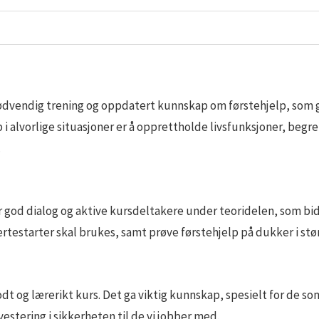
dvendig trening og oppdatert kunnskap om førstehjelp, som gjør
i alvorlige situasjoner er å opprettholde livsfunksjoner, begren
.
r god dialog og aktive kursdeltakere under teoridelen, som bidro
rtestarter skal brukes, samt prøve førstehjelp på dukker i stø
odt og lærerikt kurs. Det ga viktig kunnskap, spesielt for de 
stering i sikkerheten til de vi jobber med.