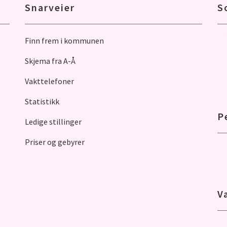
Snarveier
S
Finn frem i kommunen
Skjema fra A-Å
Vakttelefoner
Statistikk
P
Ledige stillinger
Priser og gebyrer
V