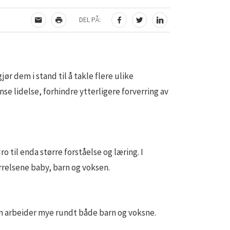
DEL PÅ:
TIPS EN VENN
SKRIV UT
DEL PÅ FACEBOOK
DEL PÅ TWITTER
DEL PÅ LINKEDIN
 dem i stand til å takle flere ulike
se lidelse, forhindre ytterligere forverring av
 til enda større forståelse og læring. I
rrelsene baby, barn og voksen.
som arbeider mye rundt både barn og voksne.