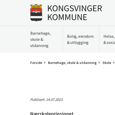
Til innhold
Gå til forsiden
Barnehage,
Bolig, eiendom
Helse
skole &
& utbygging
& sosi
utdanning
Forside
Barnehage, skole & utdanning
Skole
Publisert:
14.07.2023
Nærskoleprinsippet