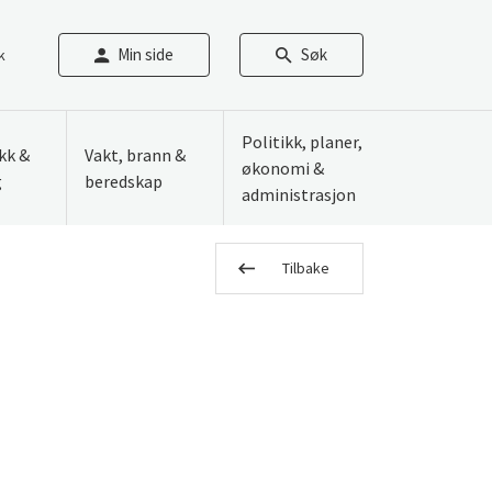
Min side
Søk
k
Politikk, planer,
ikk &
Vakt, brann &
økonomi &
g
beredskap
administrasjon
Tilbake