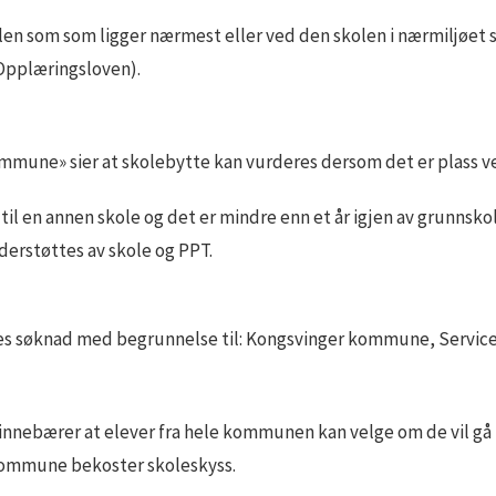
olen som som ligger nærmest eller ved den skolen i nærmiljøet s
(Opplæringsloven).
ommune» sier at skolebytte kan vurderes dersom det er plass v
til en annen skole og det er mindre enn et år igjen av grunnsko
erstøttes av skole og PPT.
s søknad med begrunnelse til: Kongsvinger kommune, Service
t innebærer at elever fra hele kommunen kan velge om de vil g
kommune bekoster skoleskyss.