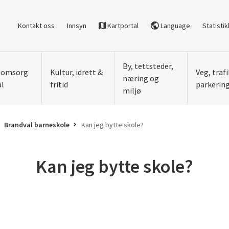
Kontakt oss
Innsyn
Kartportal
Language
Statistik
By, tettsteder,
, omsorg
Kultur, idrett &
Veg, traf
næring og
al
fritid
parkerin
miljø
Brandval barneskole
Kan jeg bytte skole?
Kan jeg bytte skole?