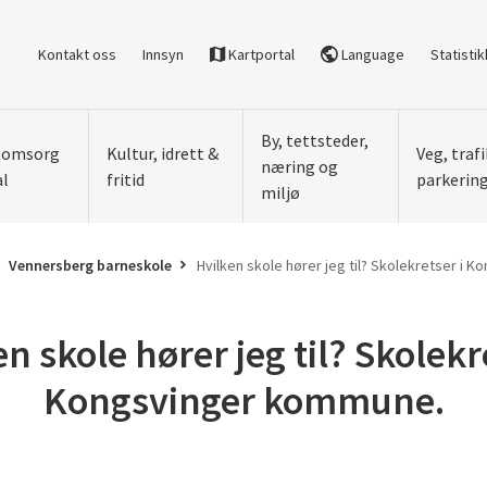
Kontakt oss
Innsyn
Kartportal
Language
Statistik
By, tettsteder,
, omsorg
Kultur, idrett &
Veg, traf
næring og
al
fritid
parkerin
miljø
Vennersberg barneskole
Hvilken skole hører jeg til? Skolekretser i
n skole hører jeg til? Skolekr
Kongsvinger kommune.