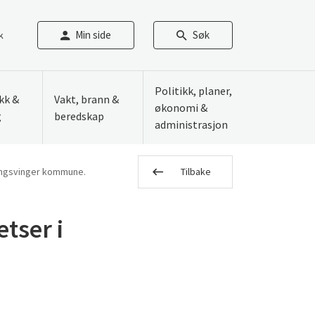
Min side
Søk
k
Politikk, planer,
ikk &
Vakt, brann &
økonomi &
g
beredskap
administrasjon
 Kongsvinger kommune.
Tilbake
etser i