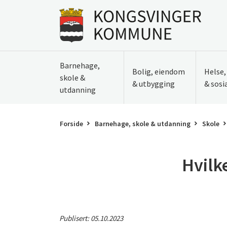
Til innhold
Gå til forsiden
Barnehage,
Bolig, eiendom
Helse
skole &
& utbygging
& sosi
utdanning
Forside
Barnehage, skole & utdanning
Skole
Hvilke
Publisert:
05.10.2023