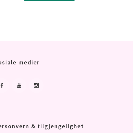
osiale medier
Gå til Facebook
Gå til Youtube
Gå til Instagram
ersonvern & tilgjengelighet