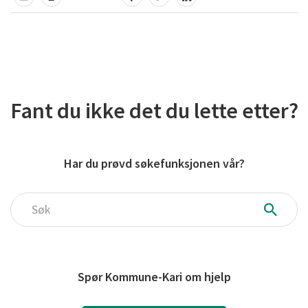
TIPS EN VENN
SKRIV UT
DEL PÅ FACEBOOK
DEL PÅ TWITTER
DEL PÅ LINKEDIN
Fant du ikke det du lette etter?
Har du prøvd søkefunksjonen vår?
Søk
Spør Kommune-Kari om hjelp