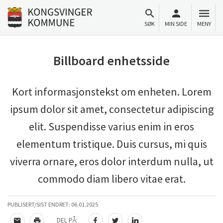
Til innhold
Gå til forsiden
SØK
MIN SIDE
MENY
Billboard enhetsside
Kort informasjonstekst om enheten. Lorem
ipsum dolor sit amet, consectetur adipiscing
elit. Suspendisse varius enim in eros
elementum tristique. Duis cursus, mi quis
viverra ornare, eros dolor interdum nulla, ut
commodo diam libero vitae erat.
PUBLISERT/SIST ENDRET:
06.01.2025
DEL PÅ: