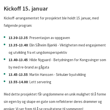
Kickoff 15. januar
Kickoff-arrangementet for prosjektet ble holdt 15. januar, med
følgende program:
13.30-13.35
: Presentasjon av oppgaven
13.35-13.40
: Elin Såheim Bjørkli - Viktigheten med engasjement
og utvikling fra et ungdomsperspektiv
13.40-13.45
: Hilde Nygaard - Betydningen for Kongsvinger som
by med re-brand av gågata
13.45-13.55
: Martin Hanssen - Sirkulær byutvikling
13.55-14.00
: Lett servering
Med dette prosjektet får ungdommene en unik mulighet til å forme
sin egen by og skape en gate som reflekterer deres drømmer og
ønsker. Vi ser frem til å se resultatene til sommeren!