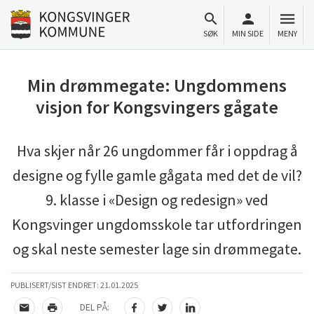
Til innhold
Gå til forsiden
SØK
MIN SIDE
MENY
Min drømmegate: Ungdommens
visjon for Kongsvingers gågate
Hva skjer når 26 ungdommer får i oppdrag å
designe og fylle gamle gågata med det de vil?
9. klasse i «Design og redesign» ved
Kongsvinger ungdomsskole tar utfordringen
og skal neste semester lage sin drømmegate.
PUBLISERT/SIST ENDRET:
21.01.2025
DEL PÅ: