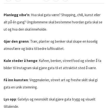
TIPS EN VENN
SKRIV UT
DEL PÅ FACEBOOK
DEL PÅ TWITTER
DEL PÅ LINKEDIN
Planlegg vibe'n
: Hva skal gata være? Shopping, chill, kunst eller
alt på én gang? Ungdommene skal bestemme hvordan gata skal se
ut og hva den skal inneholde.
Gjør den grønn
: Trær, planter og benker skal skape en koselig
atmosfære og bidra til bedre luftkvalitet.
Kule steder å henge
: Kafeer, benker, streetfood og steder å ta
bilder til Instagram skal gjøre gata til et attraktivt sted å være.
Få inn kunsten
: Veggmalerier, street art og freshe skilt skal gi
gata en unik stemning.
Lys opp
: Gatelys og neonskilt skal gjøre gata trygg og visuelt
tiltalende.