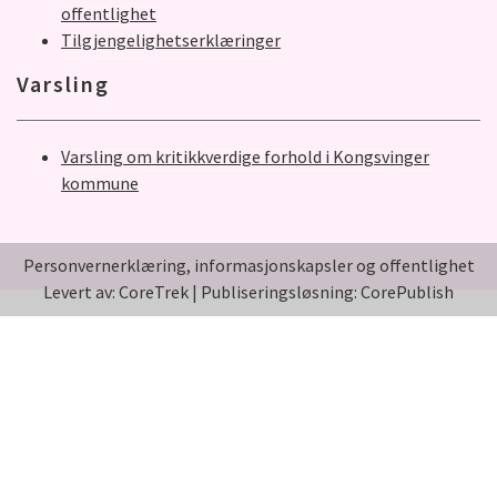
offentlighet
Tilgjengelighetserklæringer
Varsling
Varsling om kritikkverdige forhold i Kongsvinger
kommune
Personvernerklæring, informasjonskapsler og offentlighet
Levert av: CoreTrek
|
Publiseringsløsning: CorePublish