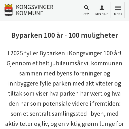
Til innhold
Gå til forsiden
SØK
MIN SIDE
MENY
Byparken 100 år - 100 muligheter
I 2025 fyller Byparken i Kongsvinger 100 år!
Gjennom et helt jubileumsår vil kommunen
sammen med byens foreninger og
innbyggere fylle parken med aktiviteter og
tiltak som viser hva parken har vært og hva
den har som potensiale videre i fremtiden:
som et sentralt samlingssted i byen, med
aktiviteter og liv, og en viktig grønn lunge for