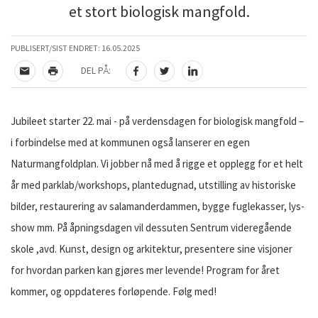
et stort biologisk mangfold.
PUBLISERT/SIST ENDRET:
16.05.2025
DEL PÅ:
TIPS EN VENN
SKRIV UT
DEL PÅ FACEBOOK
DEL PÅ TWITTER
DEL PÅ LINKEDIN
Jubileet starter 22. mai - på verdensdagen for biologisk mangfold –
i forbindelse med at kommunen også lanserer en egen
Naturmangfoldplan. Vi jobber nå med å rigge et opplegg for et helt
år med parklab/workshops, plantedugnad, utstilling av historiske
bilder, restaurering av salamanderdammen, bygge fuglekasser, lys-
show mm. På åpningsdagen vil dessuten Sentrum videregående
skole ,avd. Kunst, design og arkitektur, presentere sine visjoner
for hvordan parken kan gjøres mer levende! Program for året
kommer, og oppdateres forløpende. Følg med!