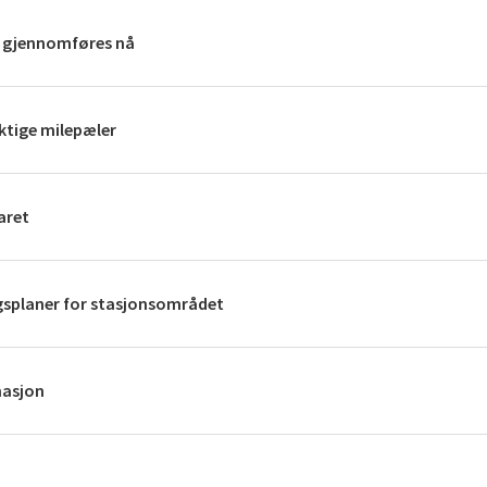
m gjennomføres nå
iktige milepæler
aret
ngsplaner for stasjonsområdet
masjon