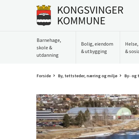
Til innhold
Gå til forsiden
Barnehage,
Bolig, eiendom
Helse
skole &
& utbygging
& sosi
utdanning
Forside
By, tettsteder, næring og miljø
By- og 