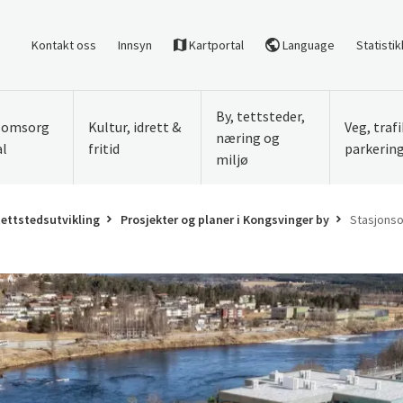
Kontakt oss
Innsyn
Kartportal
Language
Statistik
By, tettsteder,
, omsorg
Kultur, idrett &
Veg, traf
næring og
al
fritid
parkerin
miljø
tettstedsutvikling
Prosjekter og planer i Kongsvinger by
Stasjons