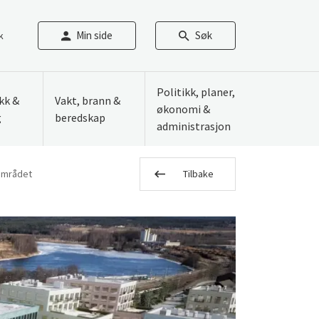
Min side
Søk
k
Politikk, planer,
ikk &
Vakt, brann &
økonomi &
g
beredskap
administrasjon
området
Tilbake