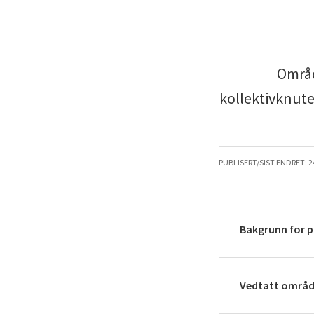
Områd
kollektivknut
PUBLISERT/SIST ENDRET:
2
Bakgrunn for p
Vedtatt område