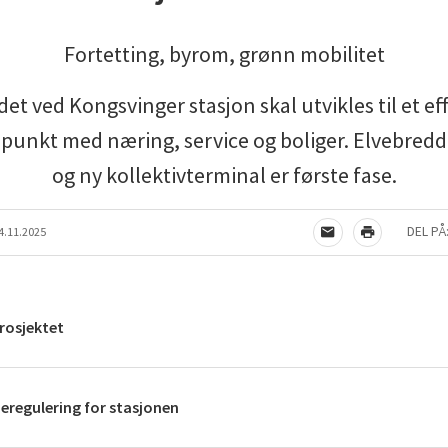
Fortetting, byrom, grønn mobilitet
et ved Kongsvinger stasjon skal utvikles til et eff
epunkt med næring, service og boliger. Elvebred
og ny kollektivterminal er første fase.
DEL PÅ
4.11.2025
TIPS EN VENN
SKRIV UT
rosjektet
regulering for stasjonen