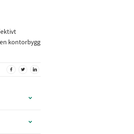
ektivt
den kontorbygg
:
DEL PÅ FACEBOOK
DEL PÅ TWITTER
DEL PÅ LINKEDIN