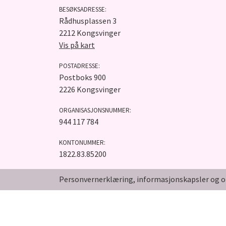
BESØKSADRESSE:
Rådhusplassen 3
2212 Kongsvinger
Vis på kart
POSTADRESSE:
Postboks 900
2226 Kongsvinger
ORGANISASJONSNUMMER:
944 117 784
KONTONUMMER:
1822.83.85200
Personvernerklæring, informasjonskapsler og o