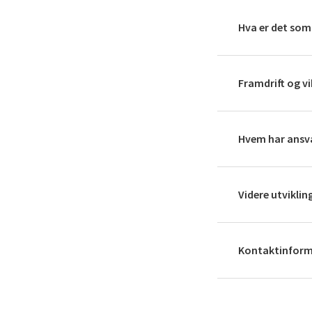
Hva er det so
Framdrift og v
Hvem har ansv
Videre utvikli
Kontaktinfor