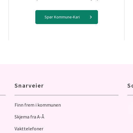
Spør Kommune-Kari
Snarveier
S
Finn frem i kommunen
Skjema fra A-Å
Vakttelefoner