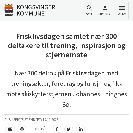
Til innhold
Gå til forsiden
SØK
MIN SIDE
MENY
Frisklivsdagen samlet nær 300
deltakere til trening, inspirasjon og
stjernemøte
Nær 300 deltok på Frisklivsdagen med
treningsøkter, foredrag og lunsj – og fikk
møte skiskytterstjernen Johannes Thingnes
Bø.
PUBLISERT/SIST ENDRET:
10.11.2025
DEL PÅ:
TIPS EN VENN
SKRIV UT
DEL PÅ FACEBOOK
DEL PÅ TWITTER
DEL PÅ LINKEDIN