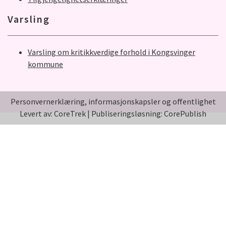
Varsling
Varsling om kritikkverdige forhold i Kongsvinger
kommune
Personvernerklæring, informasjonskapsler og offentlighet
Levert av: CoreTrek
|
Publiseringsløsning: CorePublish