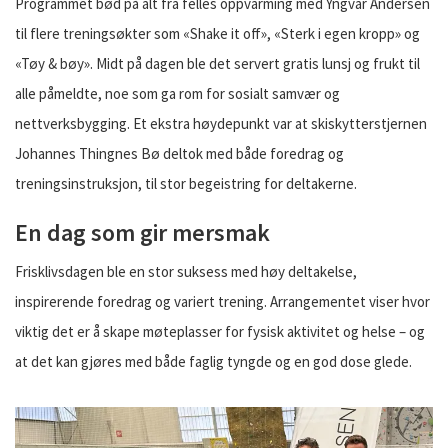
Programmet bød på alt fra felles oppvarming med Yngvar Andersen
til flere treningsøkter som «Shake it off», «Sterk i egen kropp» og
«Tøy & bøy». Midt på dagen ble det servert gratis lunsj og frukt til
alle påmeldte, noe som ga rom for sosialt samvær og
nettverksbygging. Et ekstra høydepunkt var at skiskytterstjernen
Johannes Thingnes Bø deltok med både foredrag og
treningsinstruksjon, til stor begeistring for deltakerne.
En dag som gir mersmak
Frisklivsdagen ble en stor suksess med høy deltakelse,
inspirerende foredrag og variert trening. Arrangementet viser hvor
viktig det er å skape møteplasser for fysisk aktivitet og helse – og
at det kan gjøres med både faglig tyngde og en god dose glede.