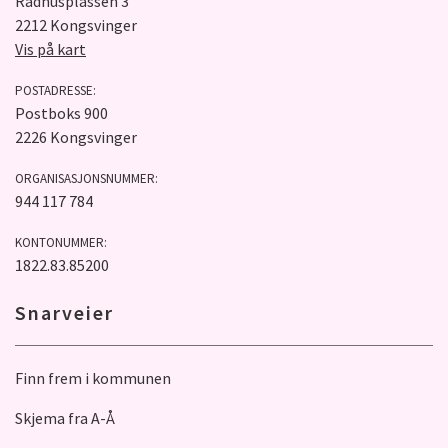
Rådhusplassen 3
2212 Kongsvinger
Vis på kart
POSTADRESSE:
Postboks 900
2226 Kongsvinger
ORGANISASJONSNUMMER:
944 117 784
KONTONUMMER:
1822.83.85200
Snarveier
Finn frem i kommunen
Skjema fra A-Å