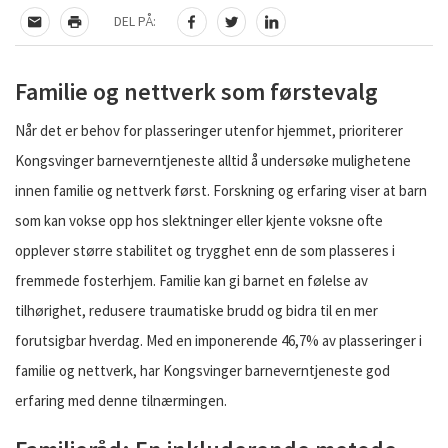
DEL PÅ:
TIPS EN VENN
SKRIV UT
DEL PÅ FACEBOOK
DEL PÅ TWITTER
DEL PÅ LINKEDIN
Familie og nettverk som førstevalg
Når det er behov for plasseringer utenfor hjemmet, prioriterer
Kongsvinger barneverntjeneste alltid å undersøke mulighetene
innen familie og nettverk først. Forskning og erfaring viser at barn
som kan vokse opp hos slektninger eller kjente voksne ofte
opplever større stabilitet og trygghet enn de som plasseres i
fremmede fosterhjem. Familie kan gi barnet en følelse av
tilhørighet, redusere traumatiske brudd og bidra til en mer
forutsigbar hverdag. Med en imponerende 46,7% av plasseringer i
familie og nettverk, har Kongsvinger barneverntjeneste god
erfaring med denne tilnærmingen.