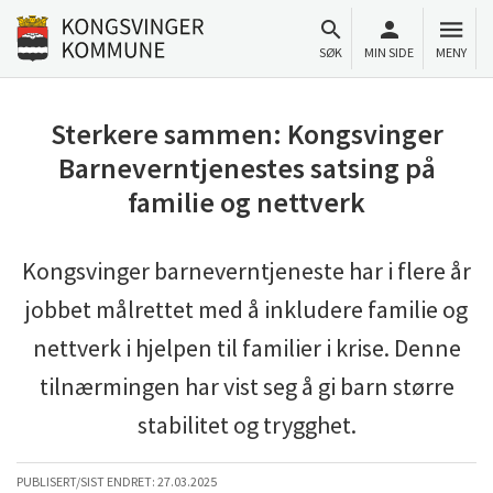
Til innhold
Gå til forsiden
SØK
MIN SIDE
MENY
Sterkere sammen: Kongsvinger
Barneverntjenestes satsing på
familie og nettverk
Kongsvinger barneverntjeneste har i flere år
jobbet målrettet med å inkludere familie og
nettverk i hjelpen til familier i krise. Denne
tilnærmingen har vist seg å gi barn større
stabilitet og trygghet.
PUBLISERT/SIST ENDRET:
27.03.2025