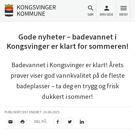
Til innhold
Gå til forsiden
SØK
MIN SIDE
MENY
Gode nyheter – badevannet i
Kongsvinger er klart for sommeren!
Badevannet i Kongsvinger er klart! Årets
prøver viser god vannkvalitet på de fleste
badeplasser – ta deg en trygg og frisk
dukkert i sommer!
PUBLISERT/SIST ENDRET:
24.06.2025
DEL PÅ:
TIPS EN VENN
SKRIV UT
DEL PÅ FACEBOOK
DEL PÅ TWITTER
DEL PÅ LINKEDIN