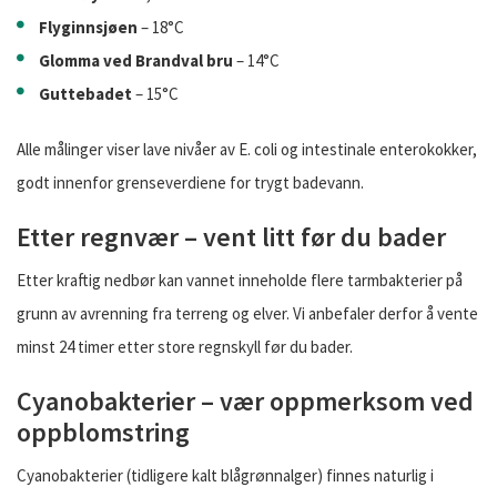
Flyginnsjøen
– 18°C
Glomma ved Brandval bru
– 14°C
Guttebadet
– 15°C
Alle målinger viser lave nivåer av E. coli og intestinale enterokokker,
godt innenfor grenseverdiene for trygt badevann.
Etter regnvær – vent litt før du bader
Etter kraftig nedbør kan vannet inneholde flere tarmbakterier på
grunn av avrenning fra terreng og elver. Vi anbefaler derfor å vente
minst 24 timer etter store regnskyll før du bader.
Cyanobakterier – vær oppmerksom ved
oppblomstring
Cyanobakterier (tidligere kalt blågrønnalger) finnes naturlig i