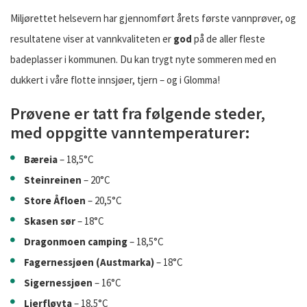
Miljørettet helsevern har gjennomført årets første vannprøver, og
resultatene viser at vannkvaliteten er
god
på de aller fleste
badeplasser i kommunen. Du kan trygt nyte sommeren med en
dukkert i våre flotte innsjøer, tjern – og i Glomma!
Prøvene er tatt fra følgende steder,
med oppgitte vanntemperaturer:
Bæreia
– 18,5°C
Steinreinen
– 20°C
Store Åfloen
– 20,5°C
Skasen sør
– 18°C
Dragonmoen camping
– 18,5°C
Fagernessjøen (Austmarka)
– 18°C
Sigernessjøen
– 16°C
Lierfløyta
– 18,5°C