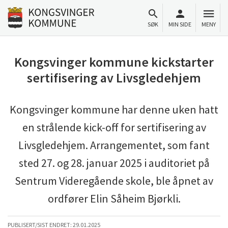
Til innhold
Gå til forsiden
SØK
MIN SIDE
MENY
Kongsvinger kommune kickstarter
sertifisering av Livsgledehjem
Kongsvinger kommune har denne uken hatt
en strålende kick-off for sertifisering av
Livsgledehjem. Arrangementet, som fant
sted 27. og 28. januar 2025 i auditoriet på
Sentrum Videregående skole, ble åpnet av
ordfører Elin Såheim Bjørkli.
PUBLISERT/SIST ENDRET:
29.01.2025