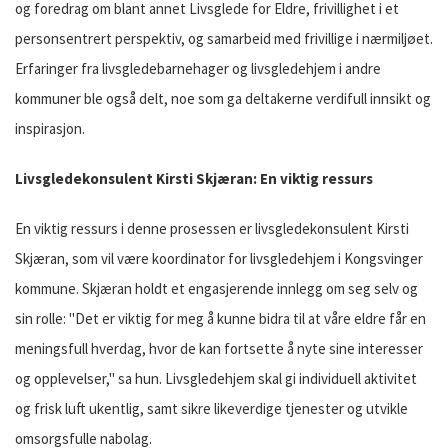
og foredrag om blant annet Livsglede for Eldre, frivillighet i et
personsentrert perspektiv, og samarbeid med frivillige i nærmiljøet.
Erfaringer fra livsgledebarnehager og livsgledehjem i andre
kommuner ble også delt, noe som ga deltakerne verdifull innsikt og
inspirasjon.
Livsgledekonsulent Kirsti Skjæran: En viktig ressurs
En viktig ressurs i denne prosessen er livsgledekonsulent Kirsti
Skjæran, som vil være koordinator for livsgledehjem i Kongsvinger
kommune. Skjæran holdt et engasjerende innlegg om seg selv og
sin rolle: "Det er viktig for meg å kunne bidra til at våre eldre får en
meningsfull hverdag, hvor de kan fortsette å nyte sine interesser
og opplevelser," sa hun. Livsgledehjem skal gi individuell aktivitet
og frisk luft ukentlig, samt sikre likeverdige tjenester og utvikle
omsorgsfulle nabolag.