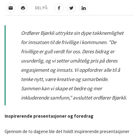
DEL PÅ:
TIPS EN VENN
SKRIV UT
DEL PÅ FACEBOOK
DEL PÅ TWITTER
DEL PÅ LINKEDIN
Ordfører Bjørkli uttrykte sin dype takknemlighet
for innsatsen til de frivillige i kommunen. "De
frivillige er gull verdt for oss. Deres bidrag er
uvurderlig, og vi setter umåtelig pris på deres
engasjement og innsats. Vi oppfordrer alle til å
tenke nytt, være kreative og samarbeide.
Sammen kan vi skape et bedre og mer
inkluderende samfunn," avsluttet ordfører Bjørkli.
Inspirerende presentasjoner og foredrag
Gjennom de to dagene ble det holdt inspirerende presentasjoner