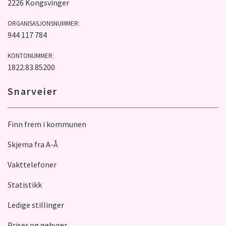
2226 Kongsvinger
ORGANISASJONSNUMMER:
944 117 784
KONTONUMMER:
1822.83.85200
Snarveier
Finn frem i kommunen
Skjema fra A-Å
Vakttelefoner
Statistikk
Ledige stillinger
Priser og gebyrer