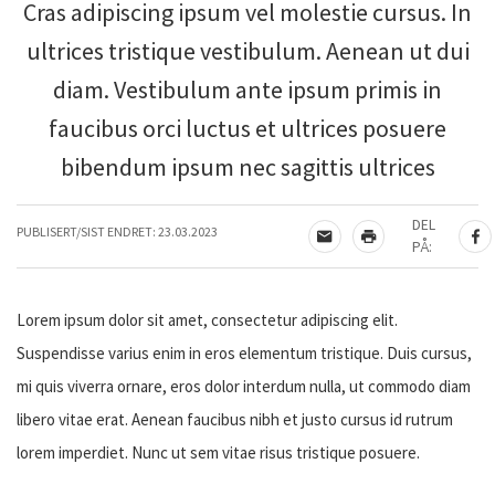
Cras adipiscing ipsum vel molestie cursus. In
ultrices tristique vestibulum. Aenean ut dui
diam. Vestibulum ante ipsum primis in
faucibus orci luctus et ultrices posuere
bibendum ipsum nec sagittis ultrices
DEL
PUBLISERT/SIST ENDRET:
23.03.2023
TIPS EN VENN
SKRIV UT
DE
PÅ:
Lorem ipsum dolor sit amet, consectetur adipiscing elit.
Suspendisse varius enim in eros elementum tristique. Duis cursus,
mi quis viverra ornare, eros dolor interdum nulla, ut commodo diam
libero vitae erat. Aenean faucibus nibh et justo cursus id rutrum
lorem imperdiet. Nunc ut sem vitae risus tristique posuere.