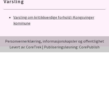
Varsling
Varsling om kritikkverdige forhold i Kongsvinger
kommune
Personvernerklæring, informasjonskapsler og offentlighet
Levert av: CoreTrek
|
Publiseringsløsning: CorePublish