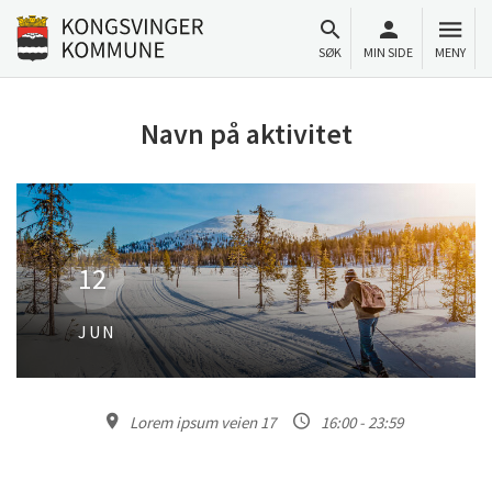
Til innhold
Gå til forsiden
SØK
MIN SIDE
MENY
Navn på aktivitet
12
JUN
Lorem ipsum veien 17
16:00 - 23:59