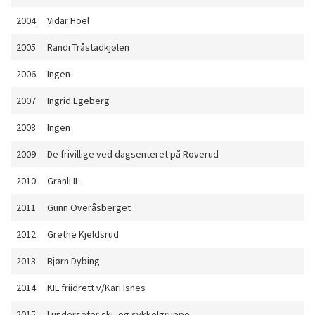
2004
Vidar Hoel
2005
Randi Tråstadkjølen
2006
Ingen
2007
Ingrid Egeberg
2008
Ingen
2009
De frivillige ved dagsenteret på Roverud
2010
Granli IL
2011
Gunn Overåsberget
2012
Grethe Kjeldsrud
2013
Bjørn Dybing
2014
KIL friidrett v/Kari Isnes
2015
Lunderseter ski- og sykkelgruppe