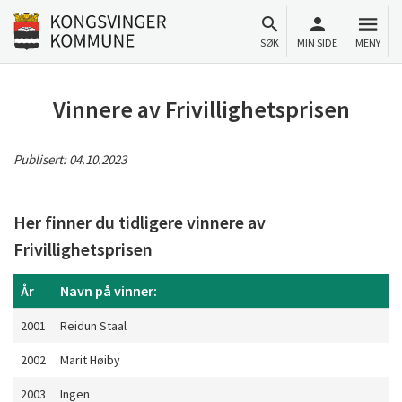
Til innhold
Gå til forsiden
SØK
MIN SIDE
MENY
Vinnere av Frivillighetsprisen
Publisert:
04.10.2023
Her finner du tidligere vinnere av
Frivillighetsprisen
År
Navn på vinner:
2001
Reidun Staal
2002
Marit Høiby
2003
Ingen