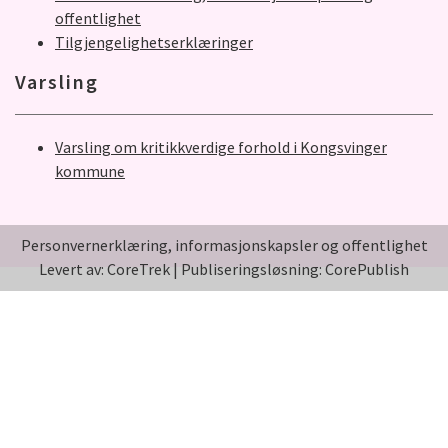
offentlighet
Tilgjengelighetserklæringer
Varsling
Varsling om kritikkverdige forhold i Kongsvinger
kommune
Personvernerklæring, informasjonskapsler og offentlighet
Levert av: CoreTrek
|
Publiseringsløsning: CorePublish