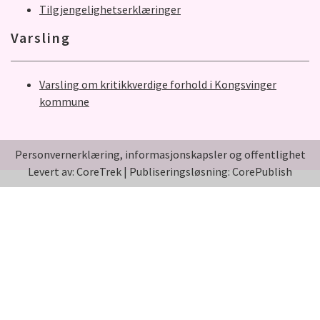
Tilgjengelighetserklæringer
Varsling
Varsling om kritikkverdige forhold i Kongsvinger
kommune
Personvernerklæring, informasjonskapsler og offentlighet
Levert av: CoreTrek
|
Publiseringsløsning: CorePublish