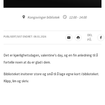
valentinesdagkort til en du er glad i
Kongsvinger bibliotek
12:00 - 14:00
DEL
PUBLISERT/SIST ENDRET:
08.01.2026
TIPS EN VENN
SKRIV UT
DE
PÅ:
Det er kjærlighetsdagen, valentine's day, og en fin anledning til å
fortelle noen at du er glad i dem.
Biblioteket inviterer store og små til å lage egne kort i biblioteket.
Klipp, lim og skriv.