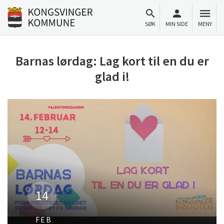
Til innhold
Gå til forsiden
SØK
MIN SIDE
MENY
Barnas lørdag: Lag kort til en du er
glad i!
14
FEB
Arrangementsbilde for: Barnas lørdag, lag