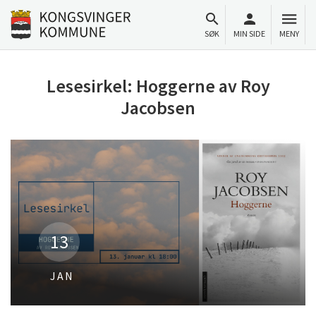
Til innhold
Gå til forsiden
SØK
MIN SIDE
MENY
Lesesirkel: Hoggerne av Roy
Jacobsen
13
JAN