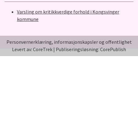
Varsling om kritikkverdige forhold i Kongsvinger
kommune
Personvernerklæring, informasjonskapsler og offentlighet
Levert av: CoreTrek
|
Publiseringsløsning: CorePublish