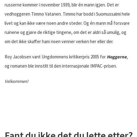
russerne kommer i november 1939, blir én mann igjen. Det er
vedhoggeren Timmo Vatanen. Timmo har bodd i Suomussalmi hele
livet og kan ikke være noen andre steder. Og én mann må forsvare
ruinene og gjøre de riktige tingene, om det er aldri så umulig, og
om det ikke skaffer ham noen venner verken her eller der.
Roy Jacobsen vant Ungdommens kritikerpris 2005 for
Hoggerne
,
og romanen ble innstilt til den internasjonale IMPAC-prisen.
Velkommen!
Fant du ikke det du lette etter?