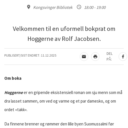
Kongsvinger Bibliotek
18:00 - 19:00
Velkommen til en uformell bokprat om
Hoggerne av Rolf Jacobsen.
DEL
PUBLISERT/SIST ENDRET:
11.12.2025
TIPS EN VENN
SKRIV UT
DE
PÅ:
Om boka
Hoggerne
er en gripende eksistensiell roman om sju menn som må
dra lasset sammen, om ved og varme og et par damesko, og om
ordet «takk».
Da finnene brenner og rømmer den lille byen Suomussalmi før