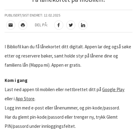
PUBLISERT/SIST ENDRET:
12.02.2025
DEL PÅ:
TIPS EN VENN
SKRIV UT
DEL PÅ FACEBOOK
DEL PÅ TWITTER
DEL PÅ LINKEDIN
I Bibliofil kan du få lånekortet ditt digitalt. Appen lar deg også søke
etter og reservere bøker, samt holde styr på lånene dine og
familiens lån (Mappa mi). Appen er gratis.
Kom i gang
Last ned appen til mobilen eller nettbrettet ditt på
Google Play
eller i
App Store
.
Logg inn med e-post eller lånenummer, og pin-kode/passord.
Har du glemt pin-kode/passord eller trenger ny, trykk Glemt
PIN/passord under innloggingsfeltet.