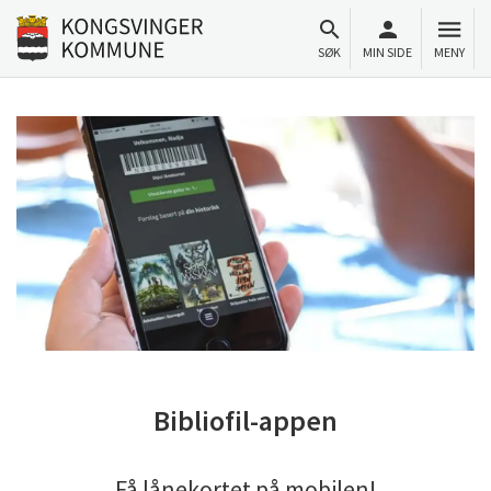
Til innhold
Gå til forsiden
SØK
MIN SIDE
MENY
Bibliofil-appen
Få lånekortet på mobilen!