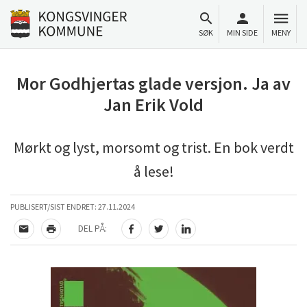
Til innhold
Gå til forsiden
SØK
MIN SIDE
MENY
Mor Godhjertas glade versjon. Ja av
Jan Erik Vold
Mørkt og lyst, morsomt og trist. En bok verdt
å lese!
PUBLISERT/SIST ENDRET:
27.11.2024
DEL PÅ:
TIPS EN VENN
SKRIV UT
DEL PÅ FACEBOOK
DEL PÅ TWITTER
DEL PÅ LINKEDIN