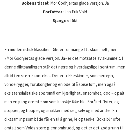
Bokens tittel:
Mor Godhjertas glade versjon. Ja
Forfatter:
Jan Erik Vold
Sjanger:
Dikt
En modernistisk klassiker. Dikt er for mange litt skummelt, men
«Mor Godhjertas glade versjon. Ja» er det motsatte av skummelt. I
denne diktsamlingen står det nære og hverdagslige i sentrum, men
alltid i en større kontekst. Det er trikkeskinner, sommerregn,
vonde rygger, furukongler og en ode til å spise loff , men også
eksistensialistiske spørsmål om kjærlighet, ensomhet, død – og alt
man en gang drømte om som kanskje ikke ble. Språket flyter, og
stopper, og hopper, og snakker med seg selv og med andre. En
diktsamling som både får en til å grine, le og tenke. Boka blir ofte
omtalt som Volds store gjennombrudd, og det er det god grunn til!