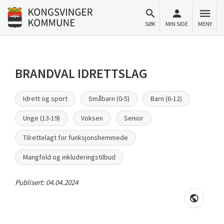
Til innhold
Gå til forsiden
SØK
MIN SIDE
MENY
BRANDVAL IDRETTSLAG
Idrett og sport
Småbarn (0-5)
Barn (6-12)
Unge (13-19)
Voksen
Senior
Tilrettelagt for funksjonshemmede
Mangfold og inkluderingstilbud
Publisert:
04.04.2024