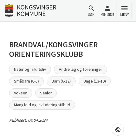
Til innhold
Gå til forsiden
SØK
MIN SIDE
MENY
BRANDVAL/KONGSVINGER
ORIENTERINGSKLUBB
Natur og friluftsliv
Andre lag og foreninger
Småbarn (0-5)
Barn (6-12)
Unge (13-19)
Voksen
Senior
Mangfold og inkluderingstilbud
Publisert:
04.04.2024