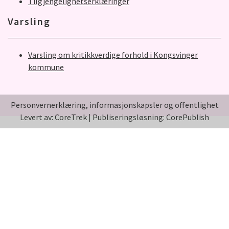
Tilgjengelighetserklæringer
Varsling
Varsling om kritikkverdige forhold i Kongsvinger
kommune
Personvernerklæring, informasjonskapsler og offentlighet
Levert av: CoreTrek
|
Publiseringsløsning: CorePublish