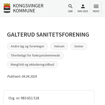
Til innhold
Gå til forsiden
SØK
MIN SIDE
MENY
GALTERUD SANITETSFORENING
Andre lag og foreninger
Voksen
Senior
Tilrettelagt for funksjonshemmede
Mangfold og inkluderingstilbud
Publisert:
04.04.2024
Org. nr: 983 651 518