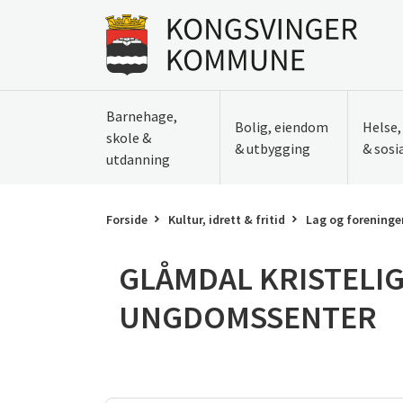
Til innhold
Gå til forsiden
Barnehage,
Bolig, eiendom
Helse
skole &
& utbygging
& sosi
utdanning
Forside
Kultur, idrett & fritid
Lag og foreninge
GLÅMDAL KRISTELI
UNGDOMSSENTER