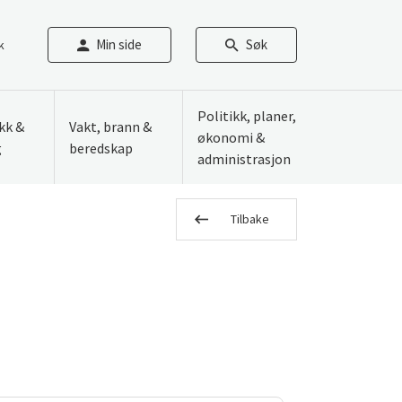
Min side
Søk
k
Politikk, planer,
ikk &
Vakt, brann &
økonomi &
g
beredskap
administrasjon
Tilbake