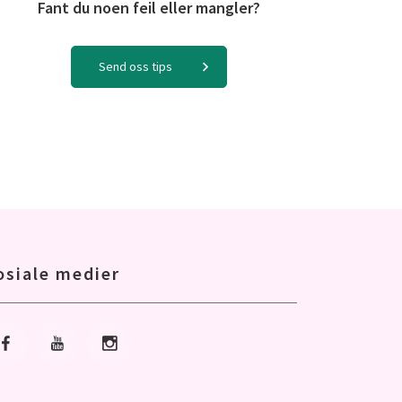
Fant du noen feil eller mangler?
Send oss tips
osiale medier
Gå til Facebook
Gå til Youtube
Gå til Instagram