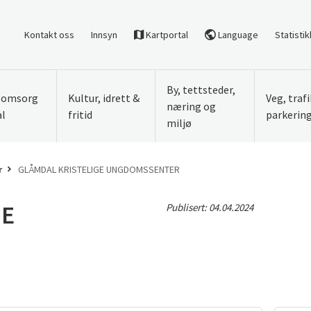
Kontakt oss
Innsyn
Kartportal
Language
Statistik
By, tettsteder,
, omsorg
Kultur, idrett &
Veg, traf
næring og
al
fritid
parkerin
miljø
r
GLÅMDAL KRISTELIGE UNGDOMSSENTER
GE
Publisert:
04.04.2024