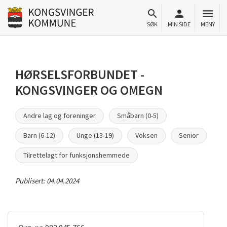
Til innhold
Gå til forsiden
SØK
MIN SIDE
MENY
HØRSELSFORBUNDET -
KONGSVINGER OG OMEGN
Andre lag og foreninger
Småbarn (0-5)
Barn (6-12)
Unge (13-19)
Voksen
Senior
Tilrettelagt for funksjonshemmede
Publisert:
04.04.2024