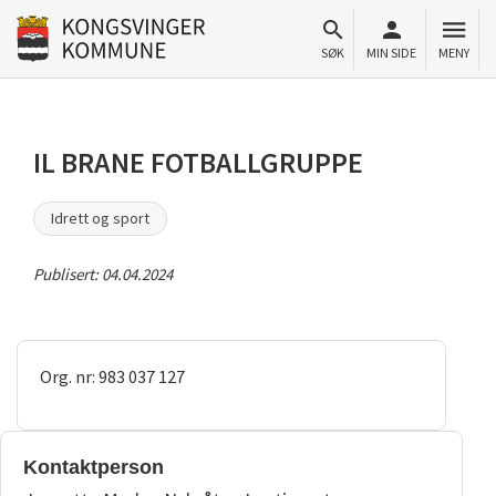
Til innhold
Gå til forsiden
SØK
MIN SIDE
MENY
IL BRANE FOTBALLGRUPPE
Idrett og sport
Publisert:
04.04.2024
Org. nr: 983 037 127
Kontaktperson