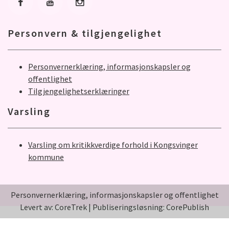
Gå til Facebook
Gå til Youtube
Gå til Instagram
Personvern & tilgjengelighet
Personvernerklæring, informasjonskapsler og
offentlighet
Tilgjengelighetserklæringer
Varsling
Varsling om kritikkverdige forhold i Kongsvinger
kommune
Personvernerklæring, informasjonskapsler og offentlighet
Levert av: CoreTrek
|
Publiseringsløsning: CorePublish