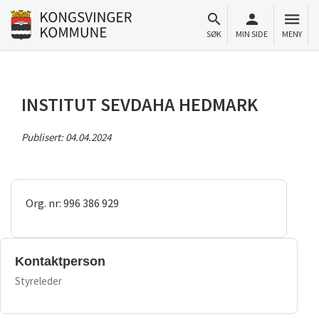
Til innhold
Gå til forsiden
SØK
MIN SIDE
MENY
INSTITUT SEVDAHA HEDMARK
Publisert:
04.04.2024
Org. nr: 996 386 929
Kontaktperson
Styreleder