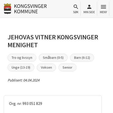
Til innhold
Gå til forsiden
SØK
MIN SIDE
MENY
JEHOVAS VITNER KONGSVINGER
MENIGHET
Tro og livssyn
Småbarn (0-5)
Barn (6-12)
Unge (13-19)
Voksen
Senior
Publisert:
04.04.2024
Org. nr: 993 051 829