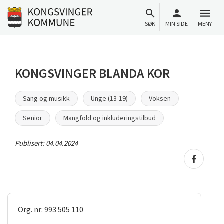
Til innhold
Gå til forsiden
SØK
MIN SIDE
MENY
KONGSVINGER BLANDA KOR
Sang og musikk
Unge (13-19)
Voksen
Senior
Mangfold og inkluderingstilbud
Publisert:
04.04.2024
Gå til 
Org. nr: 993 505 110