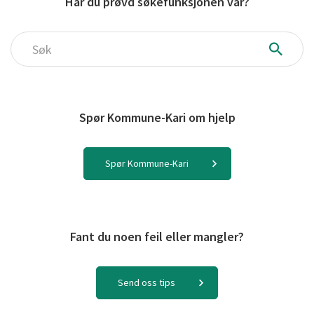
Har du prøvd søkefunksjonen vår?
Søk
Spør Kommune-Kari om hjelp
Spør Kommune-Kari
Fant du noen feil eller mangler?
Send oss tips