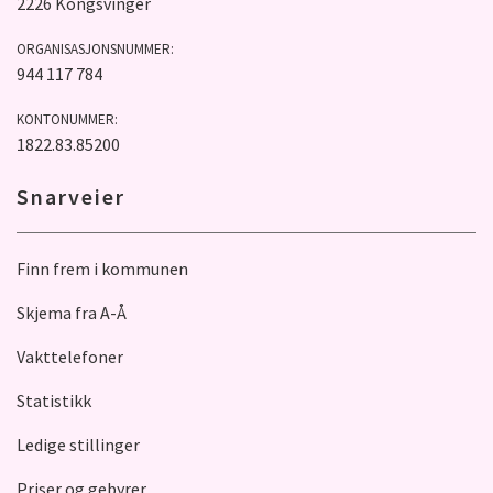
2226 Kongsvinger
ORGANISASJONSNUMMER:
944 117 784
KONTONUMMER:
1822.83.85200
Snarveier
Finn frem i kommunen
Skjema fra A-Å
Vakttelefoner
Statistikk
Ledige stillinger
Priser og gebyrer