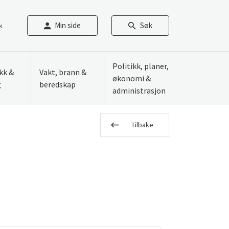
Min side
Søk
k
Politikk, planer,
ikk &
Vakt, brann &
økonomi &
g
beredskap
administrasjon
Tilbake