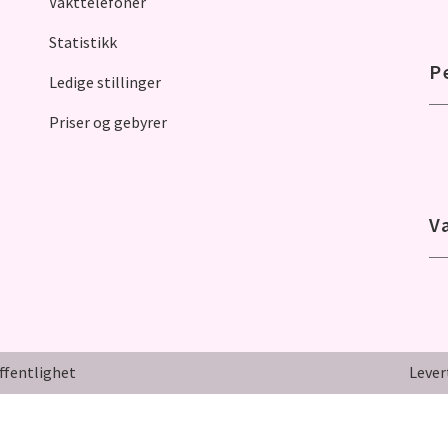
Vakttelefoner
Statistikk
P
Ledige stillinger
Priser og gebyrer
V
ffentlighet
Lever