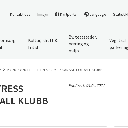
Kontakt oss
Innsyn
Kartportal
Language
Statistik
By, tettsteder,
, omsorg
Kultur, idrett &
Veg, traf
næring og
al
fritid
parkerin
miljø
r
KONGSVINGER FORTRESS AMERIKANSKE FOTBALL KLUBB
TRESS
Publisert:
04.04.2024
ALL KLUBB