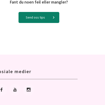
Fant du noen feil eller mangler?
Send oss tips
osiale medier
Gå til Facebook
Gå til Youtube
Gå til Instagram