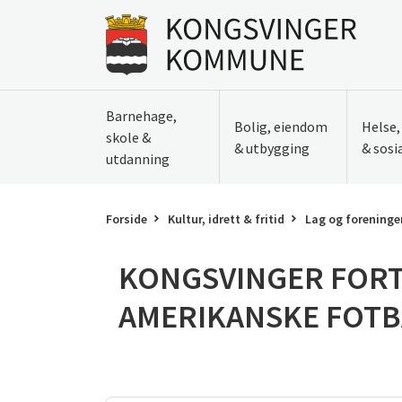
Til innhold
Gå til forsiden
Barnehage,
Bolig, eiendom
Helse
skole &
& utbygging
& sosi
utdanning
Forside
Kultur, idrett & fritid
Lag og foreninge
KONGSVINGER FOR
AMERIKANSKE FOTB