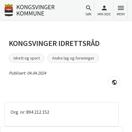
Til innhold
Gå til forsiden
SØK
MIN SIDE
MENY
KONGSVINGER IDRETTSRÅD
Idrett og sport
Andre lag og foreninger
Publisert:
04.04.2024
Org. nr: 894 212 152