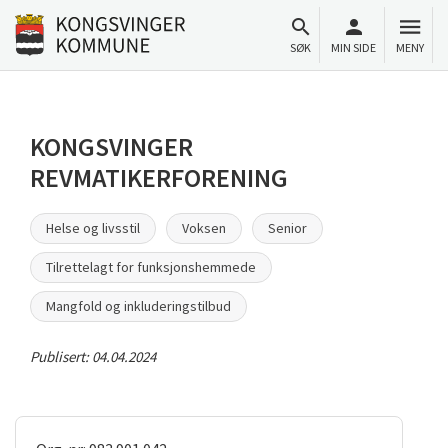
Til innhold
Gå til forsiden
SØK
MIN SIDE
MENY
KONGSVINGER
REVMATIKERFORENING
Helse og livsstil
Voksen
Senior
Tilrettelagt for funksjonshemmede
Mangfold og inkluderingstilbud
Publisert:
04.04.2024