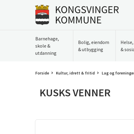
Til innhold
Gå til forsiden
Barnehage,
Bolig, eiendom
Helse
skole &
& utbygging
& sosi
utdanning
Forside
Kultur, idrett & fritid
Lag og foreninge
KUSKS VENNER