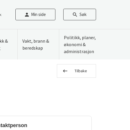
Min side
Søk
k
Politikk, planer,
ikk &
Vakt, brann &
økonomi &
g
beredskap
administrasjon
Tilbake
taktperson