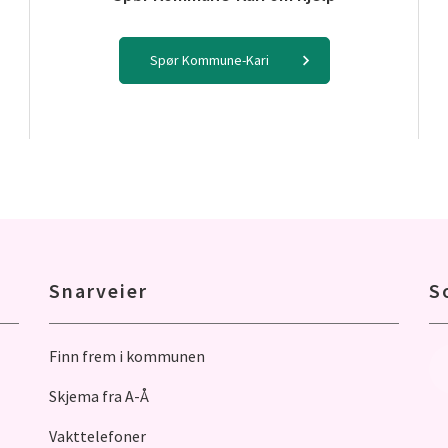
Spør Kommune-Kari
Snarveier
S
Finn frem i kommunen
Skjema fra A-Å
Vakttelefoner