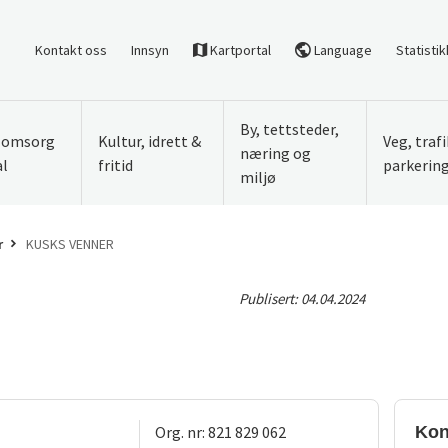
Kontakt oss
Innsyn
Kartportal
Language
Statistik
By, tettsteder,
, omsorg
Kultur, idrett &
Veg, traf
næring og
al
fritid
parkerin
miljø
r
KUSKS VENNER
Publisert:
04.04.2024
Org. nr: 821 829 062
Kon