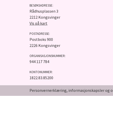
BESØKSADRESSE:
Rådhusplassen 3
2212 Kongsvinger
Vis på kart
POSTADRESSE:
Postboks 900
2226 Kongsvinger
ORGANISASJONSNUMMER:
944 117 784
KONTONUMMER:
1822.83.85200
Personvernerklæring, informasjonskapsler og o