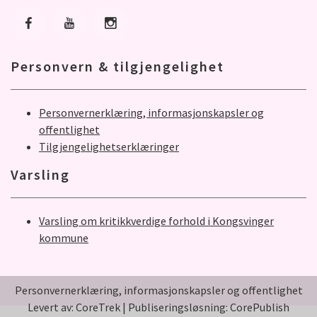
Gå til Facebook
Gå til Youtube
Gå til Instagram
Personvern & tilgjengelighet
Personvernerklæring, informasjonskapsler og
offentlighet
Tilgjengelighetserklæringer
Varsling
Varsling om kritikkverdige forhold i Kongsvinger
kommune
Personvernerklæring, informasjonskapsler og offentlighet
Levert av: CoreTrek
|
Publiseringsløsning: CorePublish