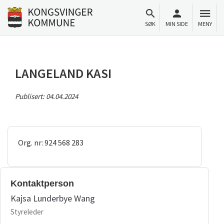
Til innhold
Gå til forsiden
SØK
MIN SIDE
MENY
LANGELAND KASI
Publisert:
04.04.2024
Org. nr: 924 568 283
Kontaktperson
Kajsa Lunderbye Wang
Styreleder