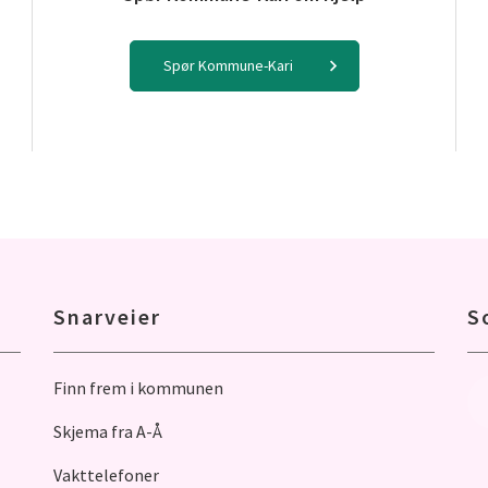
Spør Kommune-Kari
Snarveier
S
Finn frem i kommunen
Skjema fra A-Å
Vakttelefoner