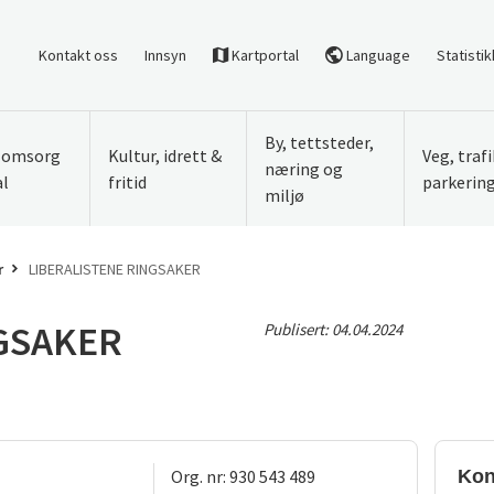
Kontakt oss
Innsyn
Kartportal
Language
Statistik
By, tettsteder,
, omsorg
Kultur, idrett &
Veg, traf
næring og
al
fritid
parkerin
miljø
r
LIBERALISTENE RINGSAKER
GSAKER
Publisert:
04.04.2024
Org. nr: 930 543 489
Kon