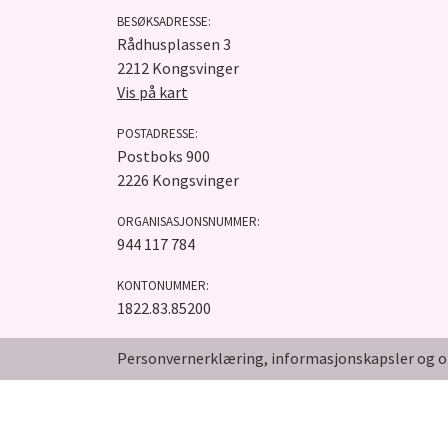
BESØKSADRESSE:
Rådhusplassen 3
2212 Kongsvinger
Vis på kart
POSTADRESSE:
Postboks 900
2226 Kongsvinger
ORGANISASJONSNUMMER:
944 117 784
KONTONUMMER:
1822.83.85200
Personvernerklæring, informasjonskapsler og o