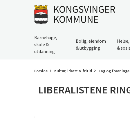
Til innhold
Gå til forsiden
Barnehage,
Bolig, eiendom
Helse
skole &
& utbygging
& sosi
utdanning
Forside
Kultur, idrett & fritid
Lag og foreninge
LIBERALISTENE RIN