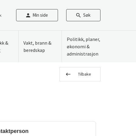
Min side
Søk
k
Politikk, planer,
ikk &
Vakt, brann &
økonomi &
g
beredskap
administrasjon
Tilbake
taktperson